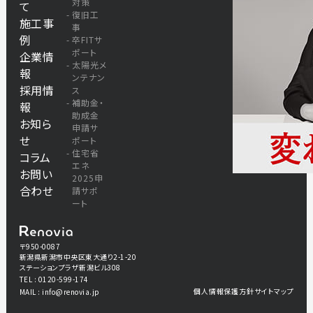
対策
て
復旧工
施工事
事
例
卒FITサ
ポート
企業情
太陽光メ
報
ンテナン
採用情
ス
補助金・
報
助成金
お知ら
申請サ
せ
ポート
住宅省
コラム
エネ
お問い
2025申
合わせ
請サポ
ート
〒950-0087
新潟県新潟市中央区東大通り2-1-20
ステーションプラザ新潟ビル308
TEL : 0120-599-174
個人情報保護方針
サイトマップ
MAIL : info@renovia.jp