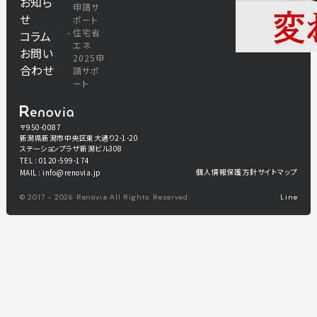
お知ら
申請サ
せ
ポート
住宅省
コラム
エネ
お問い
2025申
合わせ
請サポ
ート
〒950-0087
新潟県新潟市中央区東大通り2-1-20
ステーションプラザ新潟ビル308
TEL : 0120-599-174
個人情報保護方針
サイトマップ
MAIL : info@renovia.jp
© 2017 - 2026 Renovia All Rights Reserved.
Line