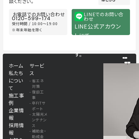
談ください。
お電話でのお問い合わせ
LINEでのお問い合
0120-599-174
わせ
受付時間 / 10:00～19:00
LINE公式アカウン
※年末年始を除く
トにて
随時承っておりま
す。
ホーム
サービ
私たち
ス
につい
省エネ
対策
て
復旧工
施工事
事
例
卒FITサ
ポート
企業情
太陽光メ
報
ンテナン
採用情
ス
補助金・
報
助成金